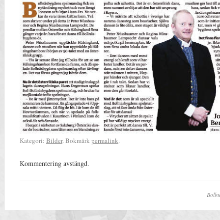
Kategori:
Bilder
. Bokmärk
permalink
.
Kommentering avstängd.
Bolln