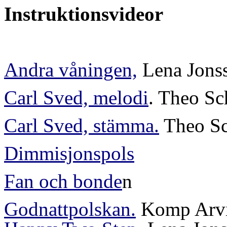
Instruktionsvideor
Andra våningen,
Lena Jons
Carl Sved, melodi
. Theo S
Carl Sved, stämma.
Theo Sc
Dimmisjonspols
Fan och bonde
n
Godnattpolskan.
Komp Arvi