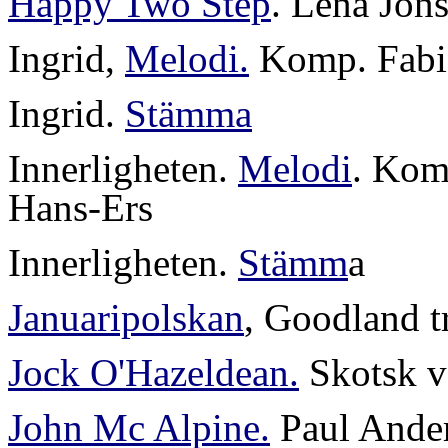
Happy Two Step
. Lena Jon
Ingrid,
Melodi.
Komp. Fabia
Ingrid.
Stämma
Innerligheten.
Melodi
. Kom
Hans-Ers
Innerligheten.
Stämm
a
Januaripolskan
, Goodland t
Jock O'Hazeldean.
Skotsk v
John Mc Alpine.
Paul Ande