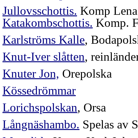
Jullovsschottis.
Komp Lena 
Katakombschottis.
Komp. F
Karlströms Kalle
, Bodapols
Knut-Iver slåtten
, reinlände
Knuter Jon,
Orepolska
Kössedrömmar
Lorichspolskan
, Orsa
Långnäshambo.
Spelas av S