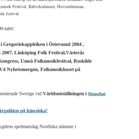
kmusik Festival, Rättviksdansen, Hovrastämman,
k festival.
0-talet:
 i Gregori
e
kappleiken i Östersund 2004
,
 2007,
Linköping Folk Festival,
Västerås
Kongress
,
Umeå Folkmusikfestival, Roskilde
TV4 Nyhetsmorgon,
Folkmusikhuset på
Shanghai
senterade Sverige vid
V
ärldsutställningen
i
rgalåten på kinesiska!
ygdens spelmanslag Nordiska mästare i