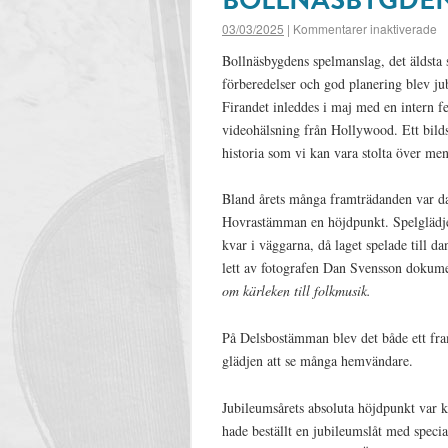
03/03/2025
|
Kommentarer inaktiverade
Bollnäsbygdens spelmanslag, det äldsta
förberedelser och god planering blev ju
Firandet inleddes i maj med en intern f
videohälsning
från Hollywood. Ett bilds
historia som vi kan vara stolta över men 
Bland årets många framträdanden var d
Hovrastämman en höjdpunkt. Spelglädjen
kvar i väggarna, då laget spelade till 
lett av fotografen Dan Svensson dokum
om kärleken till
folkmusik.
På Delsbostämman blev det både ett fra
glädjen att se många hemvändare.
Jubileumsårets absoluta höjdpunkt var 
hade beställt en jubileumslåt med spec