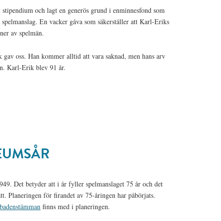
ett stipendium och lagt en generös grund i enminnesfond som
 spelmanslag. En vacker gåva som säkerställer att Karl-Eriks
oner av spelmän.
k gav oss. Han kommer alltid att vara saknad, men hans arv
n. Karl-Erik blev 91 år.
LEUMSÅR
49. Det betyder att i år fyller spelmanslaget 75 år och det
. Planeringen för firandet av 75-åringen har påbörjats.
badenstämman
finns med i planeringen.