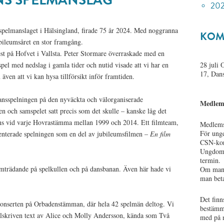
202
 spelmanslaget i Hälsingland, firade 75 år 2024. Med noggranna
KOM
bileumsåret en stor framgång.
est på Hofvet i Vallsta. Peter Stormare överraskade med en
pel med nedslag i gamla tider och nutid visade att vi har en
28 juli
17, Dans
även att vi kan hysa tillförsikt inför framtiden.
ansspelningen på den nyväckta och välorganiserade
Medlem
 och samspelet satt precis som det skulle – kanske låg det
dans vid varje Hovrastämma mellan 1999 och 2014. Ett filmteam,
Medlemsa
För ungd
enterade spelningen som en del av jubileumsfilmen –
En film
CSN-kort
Ungdoma
termin.
mträdande på spelkullen och på dansbanan. Även här hade vi
Om man 
man beta
Det finn
konserten på Orbadenstämman, där hela 42 spelmän deltog. Vi
bestämme
ialskriven text av Alice och Molly Andersson, kända som Två
med på n