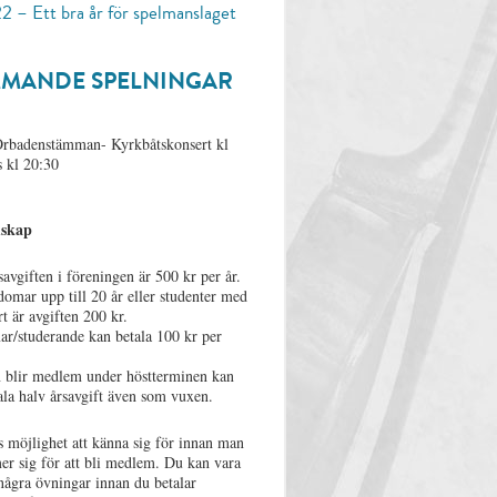
2 – Ett bra år för spelmanslaget
MANDE SPELNINGAR
 Orbadenstämman- Kyrkbåtskonsert kl
 kl 20:30
skap
vgiften i föreningen är 500 kr per år.
omar upp till 20 år eller studenter med
 är avgiften 200 kr.
r/studerande kan betala 100 kr per
blir medlem under höstterminen kan
la halv årsavgift även som vuxen.
s möjlighet att känna sig för innan man
r sig för att bli medlem. Du kan vara
ågra övningar innan du betalar