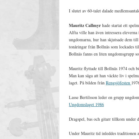
I slutet av 60-talet dalade medlemsantal
Mauritz Callmyr
hade startat ett spe
Alfta ville han även intressera elevern
ungdomarna, hur han skjutsade dem till
tonåringar från Bollnäs som lockades til
Bollnäs fanns en liten ungdomsgrupp s
Mauritz flyttade till Bollnäs 1974 och
Man kan säga att han väckte liv i spelma
laget. På bilden från
Rengsjöfesten
197
Lasse Bertilsson leder en grupp ungdoma
Ungdomslaget 1986
Dragspel, bas och gitarr tillkom under d
Under Mauritz tid inleddes traditionen