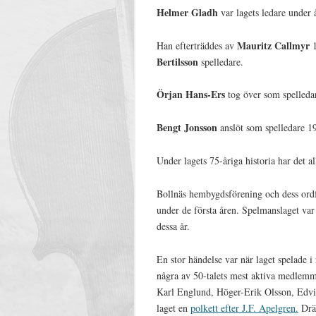
Helmer Gladh
var lagets ledare under
Mauritz Callmyr
Han efterträddes av
Bertilsson
spelledare.
Örjan Hans-Ers
tog över som spelleda
Bengt Jonsson
anslöt som spelledare 19
Under lagets 75-åriga historia har det al
Bollnäs hembygdsförening och dess ordf
under de första åren. Spelmanslaget va
dessa år.
En stor händelse var när laget spelade 
några av 50-talets mest aktiva medlem
Karl Englund, Höger-Erik Olsson, Edvin
laget en
polkett efter J.F. Apelgren.
Dräk