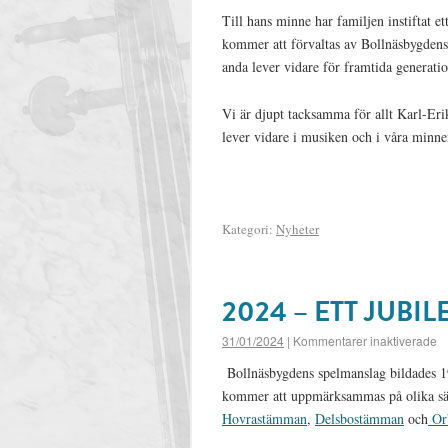
Till hans minne har familjen instiftat 
kommer att förvaltas av Bollnäsbygdens
anda lever vidare för framtida generati
Vi är djupt tacksamma för allt Karl-Eri
lever vidare i musiken och i våra minne
Kategori:
Nyheter
2024 – ETT JUBI
31/01/2024
|
Kommentarer inaktiverade
Bollnäsbygdens spelmanslag bildades 19
kommer att uppmärksammas på olika sätt
Hovrastämman
,
Delsbostämman
och
Or