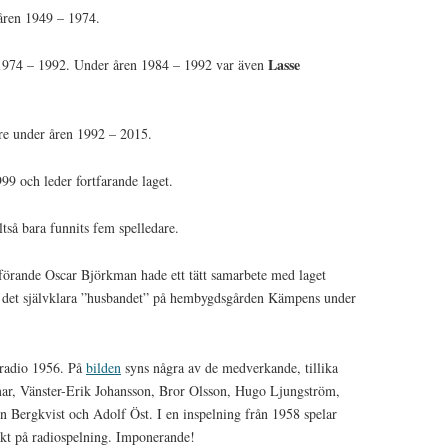
 åren 1949 – 1974.
Lasse
1974 – 1992. Under åren 1984 – 1992 var även
re under åren 1992 – 2015.
99 och leder fortfarande laget.
ltså bara funnits fem spelledare.
örande Oscar Björkman hade ett tätt samarbete med laget
r det självklara ”husbandet” på hembygdsgården Kämpens under
i radio 1956. På
bilden
syns några av de medverkande, tillika
mar, Vänster-Erik Johansson, Bror Olsson, Hugo Ljungström,
 Bergkvist och Adolf Öst. I en inspelning från 1958 spelar
t på radiospelning. Imponerande!