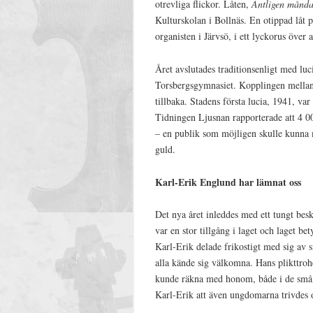
otrevliga flickor. Låten,
Äntligen månd
Kulturskolan i Bollnäs. En otippad låt 
organisten i Järvsö, i ett lyckorus över a
Året avslutades traditionsenligt med lu
Torsbergsgymnasiet. Kopplingen mellan l
tillbaka. Stadens första lucia, 1941, v
Tidningen Ljusnan rapporterade att 4 0
– en publik som möjligen skulle kunn
guld.
Karl-Erik Englund har lämnat oss
Det nya året inleddes med ett tungt be
var en stor tillgång i laget och laget 
Karl-Erik delade frikostigt med sig av
alla kände sig välkomna. Hans plikttrohet 
kunde räkna med honom, både i de små s
Karl-Erik att även ungdomarna trivdes oc