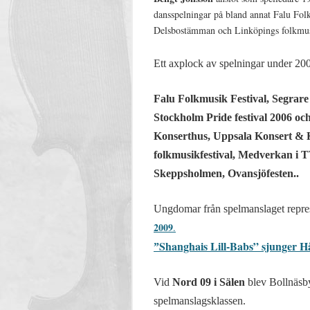
dansspelningar på bland annat Falu Fol
Delsbostämman och Linköpings folkmusi
Ett axplock
av spelningar under 200
Falu Folkmusik Festival,
Segrare
Stockholm Pride festival
2006 och
Konserthus
,
Uppsala Konsert & 
folkmusikfestival,
Medverkan i 
Skeppsholmen,
Ovansjöfesten.
.
Ungdomar från s
pelmanslaget repre
2009
.
Shanghais Lill-Babs” sjunger Hå
”
Vid
Nord 09 i Sälen
blev Bollnäsb
spelmanslagsklassen.