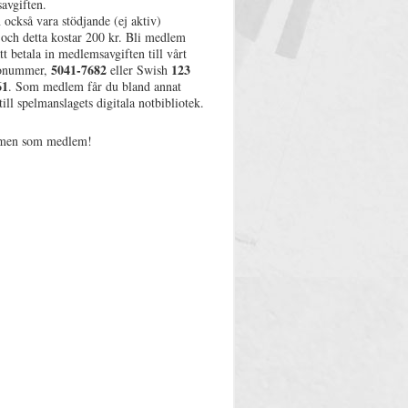
avgiften.
också vara stödjande (ej aktiv)
och detta kostar 200 kr. Bli medlem
t betala in medlemsavgiften till vårt
5041-7682
123
ronummer,
eller Swish
61
. Som medlem får du bland annat
 till spelmanslagets digitala notbibliotek.
men som medlem!