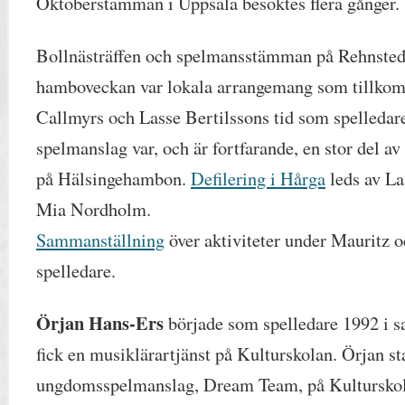
Oktoberstämman i Uppsala besöktes flera gånger.
Bollnästräffen och spelmansstämman på Rehnsted
hamboveckan var lokala arrangemang som tillkom
Callmyrs och Lasse Bertilssons tid som spelledar
spelmanslag var, och är fortfarande, en stor del a
på Hälsingehambon.
Defilering i Hårga
leds av La
Mia Nordholm.
Sammanställning
över aktiviteter under Mauritz 
spelledare.
Ö
rjan Hans-Ers
började som spelledare 1992 i 
fick en musiklärartjänst på Kulturskolan. Örjan st
ungdomsspelmanslag, Dream Team, på Kulturskol