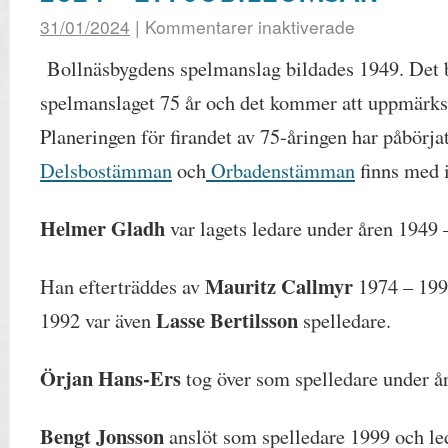
31/01/2024
|
Kommentarer inaktiverade
Bollnäsbygdens spelmanslag bildades 1949. Det be
spelmanslaget 75 år och det kommer att uppmärks
Planeringen för firandet av 75-åringen har påbörja
Delsbostämman
och
Orbadenstämman
finns med i
Helmer Gladh
var lagets ledare under åren 1949 
Mauritz Callmyr
Han efterträddes av
1974 – 199
Lasse
Bertilsson
1992 var även
spelledare.
Örjan Hans-Ers
tog över som spelledare under å
Bengt Jonsson
anslöt som spelledare 1999 och led