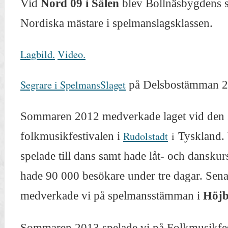
Vid
Nord 09 i Sälen
blev Bollnäsbygdens 
Nordiska mästare i spelmanslagsklassen.
Lagbild.
Video.
Segrare i SpelmansSlaget
på Delsbostämman 
Sommaren 2012
medverkade laget
vid den 
Rudolstadt
i
folkmusikfestivalen
i
Tyskland. 
spelade till dans samt hade låt- och danskur
hade 90 000 besökare under tre dagar. Se
medverkade vi på spelmansstämman i
Höj
Sommaren 2013 spelade vi på Folkmusikfes