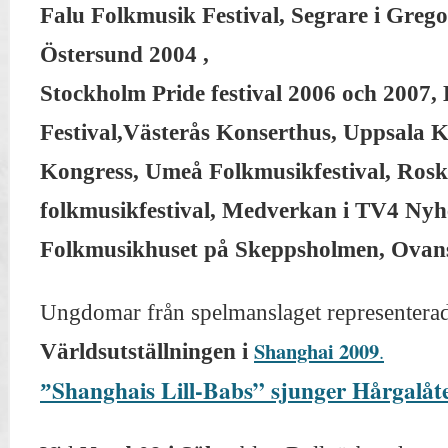
Falu Folkmusik Festival,
Segrare i Grego
Östersund 2004
,
Stockholm Pride festival
2006 och 2007,
Festival,
Västerås Konserthus
,
Uppsala K
Kongress
,
Umeå Folkmusikfestival, Rosk
folkmusikfestival,
Medverkan i TV4 Nyh
Folkmusikhuset på Skeppsholmen,
Ovans
Ungdomar från s
pelmanslaget representera
Shanghai 2009
.
V
ärldsutställningen
i
Shanghais Lill-Babs” sjunger Hårgalåte
”