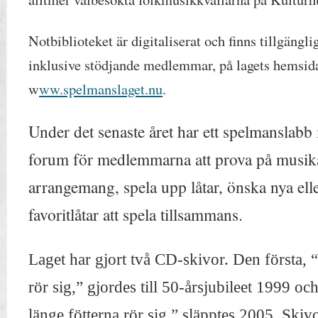
Notbiblioteket är digitaliserat och finns tillgäng
inklusive stödjande medlemmar, på lagets hemsid
w
ww.spelmanslaget.nu
.
U
nder det senaste året har ett spelmanslabb 
forum för medlemmarna att prova på musik
arrangemang, spela upp låtar, önska nya ell
favoritlåtar att spela tillsammans.
Laget har gjort två CD-skivor. Den första, 
rör sig,” gjordes till 50-årsjubileet 1999 o
länge fötterna rör sig,” släpptes 2005. Skivo