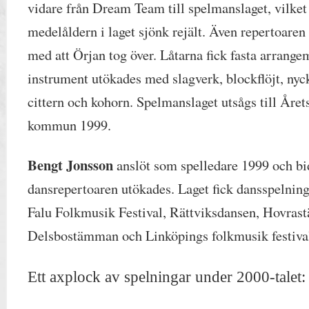
vidare från Dream Team till spelmanslaget, vilket b
medelåldern i laget sjönk rejält. Även repertoaren
med att Örjan tog över. Låtarna fick fasta arrange
instrument utökades med slagverk, blockflöjt, nyc
cittern och kohorn. Spelmanslaget utsågs till Året
kommun 1999.
Bengt Jonsson
anslöt som spelledare 1999 och bid
dansrepertoaren utökades. Laget fick dansspelning
Falu Folkmusik Festival, Rättviksdansen, Hovra
Delsbostämman och Linköpings folkmusik festiva
Ett axplock
av spelningar under 2000-talet: