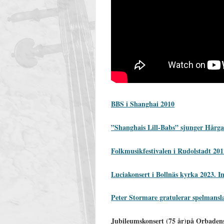
BBS i Shanghai 2010
”Shanghais Lill-Babs” sjunger Hårgal
Folkmusikfestivalen i Rudolstadt 201
Luciakonsert i Bollnäs kyrka 2023. I
Peter Stormare gratulerar spelmansla
Jubileumskonsert (75 år)på Orbade