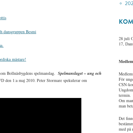
202
ttis
KOM
ch dansgruppen Besmi
28 juli
17, Dans
åa.
rdiska mästare!
Medlem
m om Bollnäsbygdens spelmanslag.
Spelmanslaget – ung och
Medlemsa
För ungd
VD den 1:a maj 2010. Peter Stormare spekulerar om
CSN-kort
Ungdoma
termin.
Om man 
man beta
Det finn
bestämme
med på n