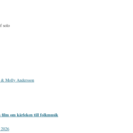
f solo
e & Molly Andersson
 film om kärleken till folkmusik
a 2026