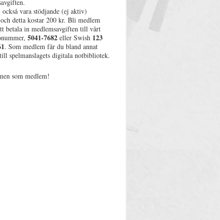
avgiften.
också vara stödjande (ej aktiv)
och detta kostar 200 kr. Bli medlem
t betala in medlemsavgiften till vårt
5041-7682
123
ronummer,
eller Swish
61
. Som medlem får du bland annat
 till spelmanslagets digitala notbibliotek.
men som medlem!