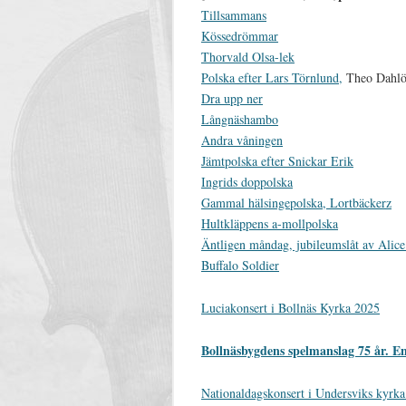
Tillsammans
Kössedrömmar
Thorvald Olsa-lek
Polska efter Lars Törnlund,
Theo Dahlö
Dra upp ner
Långnäshambo
Andra våningen
Jämtpolska efter Snickar Erik
Ingrids doppolska
Gammal hälsingepolska, Lortbäckerz
Hultkläppens a-mollpolska
Äntligen måndag, jubileumslåt av Alic
Buffalo Soldier
Luciakonsert i Bollnäs Kyrka 2025
Bollnäsbygdens spelmanslag 75 år. En
Nationaldagskonsert i Undersviks kyrk