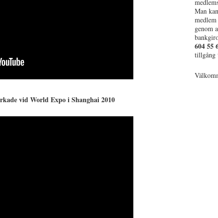
medlems
Man kan 
medlem 
genom at
bankgi
604 55 
tillgång
Välkom
rkade vid World Expo i Shanghai 2010