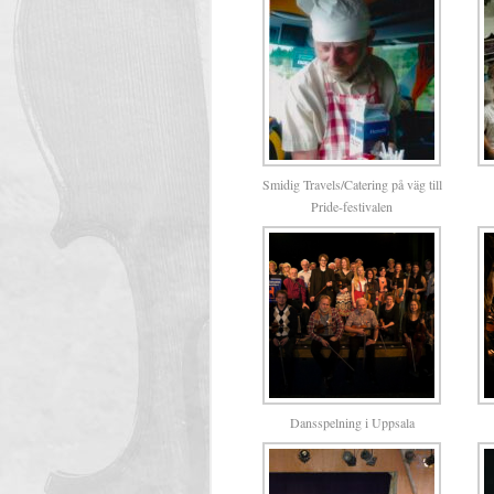
Smidig Travels/Catering på väg till
Pride-festivalen
Dansspelning i Uppsala