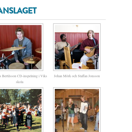
MANSLAGET
s Bertilsson CD-inspelning i Viks
Johan Mörk och Staffan Jonsson
skola