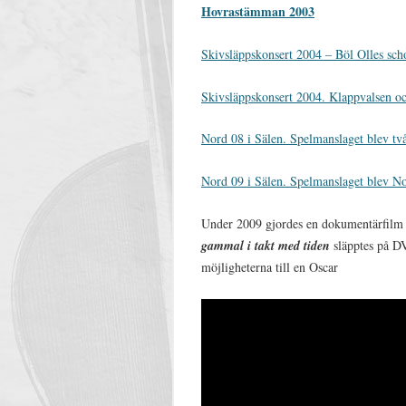
Hovrastämman 2003
Skivsläppskonsert 2004 – Böl Olles scho
Skivsläppskonsert 2004. Klappvalsen o
Nord 08 i Sälen. Spelmanslaget blev tv
Nord 09 i Sälen. Spelmanslaget blev No
Under 2009 gjordes en dokumentärfil
gammal i takt med tiden
släpptes på D
möjligheterna till en Oscar