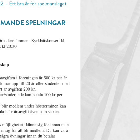
2 – Ett bra år för spelmanslaget
MANDE SPELNINGAR
 Orbadenstämman- Kyrkbåtskonsert kl
 kl 20:30
skap
vgiften i föreningen är 500 kr per år.
omar upp till 20 år eller studenter med
 är avgiften 200 kr.
r/studerande kan betala 100 kr per
blir medlem under höstterminen kan
la halv årsavgift även som vuxen.
s möjlighet att känna sig för innan man
r sig för att bli medlem. Du kan vara
ågra övningar innan du betalar