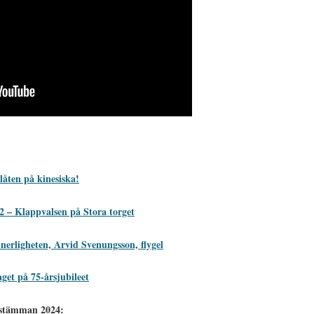
åten på kinesiska!
2 – Klappvalsen på Stora torget
nnerligheten, Arvid Svenungsson, flygel
get på 75-årsjubileet
nstämman 2024: