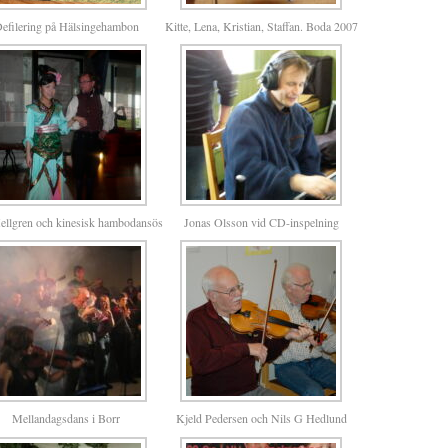
efilering på Hälsingehambon
Kitte, Lena, Kristian, Staffan. Boda 2007
ellgren och kinesisk hambodansös
Jonas Olsson vid CD-inspelning
Mellandagsdans i Borr
Kjeld Pedersen och Nils G Hedlund