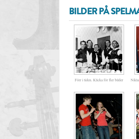
BILDER PÅ SPEL
Förr i tiden. Klicka för fler bilder
Nikla