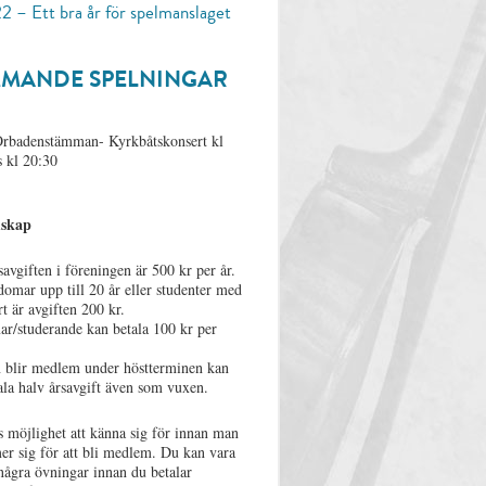
2 – Ett bra år för spelmanslaget
MANDE SPELNINGAR
 Orbadenstämman- Kyrkbåtskonsert kl
 kl 20:30
skap
vgiften i föreningen är 500 kr per år.
omar upp till 20 år eller studenter med
 är avgiften 200 kr.
r/studerande kan betala 100 kr per
blir medlem under höstterminen kan
la halv årsavgift även som vuxen.
s möjlighet att känna sig för innan man
r sig för att bli medlem. Du kan vara
ågra övningar innan du betalar