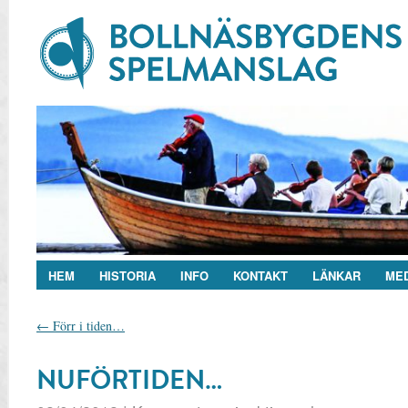
HEM
HISTORIA
INFO
KONTAKT
LÄNKAR
ME
←
Förr i tiden…
NUFÖRTIDEN…