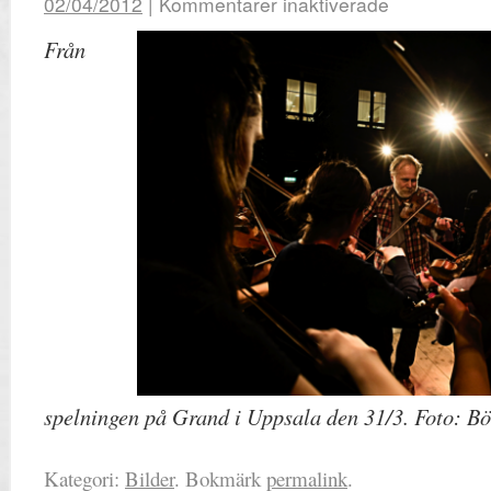
02/04/2012
|
Kommentarer inaktiverade
Från
spelningen på Grand i Uppsala den 31/3. Foto: B
Kategori:
Bilder
. Bokmärk
permalink
.